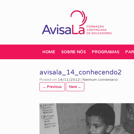
Skip
to
content
HOME
SOBRE NÓS
PROGRAMAS
PAR
avisala_14_conhecendo2
Posted on
14/11/2012
|
Nenhum comentário
← Previous
Next →