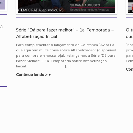
Lá
Série “Dá para fazer melhor” – 1a. Temporada –
O t
Alfabetização Inicial
dur
Para complementar o lançamento da Coletânea “Avisa Lá
“Fo
que aqui tem muita coisa sobre Alfabetização” (disponível
prog
para compra em nossa loja), relançamos a Série “Dá para
par
Fazer Melhor” – 1a. Temporada sobre Alfabetização
Lema
Inicial. […]
Con
Continue lendo >